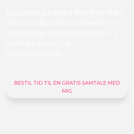
Jeg hjælper dig med at finde frem til det,
der nærer dig, så du kan blomstre op -
også uden for kontorets fire vægge - i
stedet for at ende i en
stresssygemelding.
BESTIL TID TIL EN GRATIS SAMTALE MED
MIG